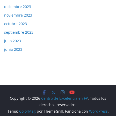
diciembre 2023
noviembre 2023
octubre 2023
septiembre 2023
julio 2023
junio 2023
Copyright © 2026
Centro de Excelencia en FP
. Todos los
derechos reservados.
Tema:
ColorMag
por ThemeGrill. Funciona con
WordPress
.