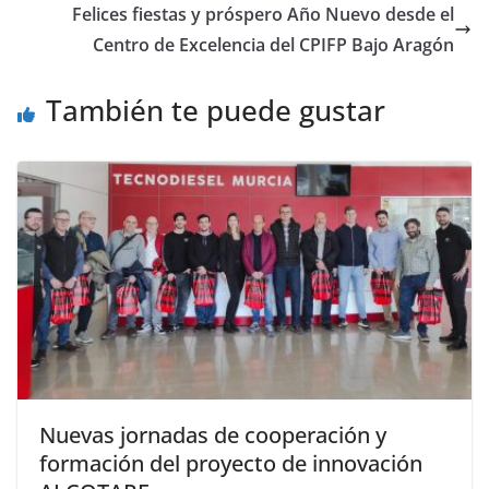
n
p
.
i
Felices fiestas y próspero Año Nuevo desde el
c
r
Centro de Excelencia del CPIFP Bajo Aragón
o
m
También te puede gustar
Nuevas jornadas de cooperación y
formación del proyecto de innovación