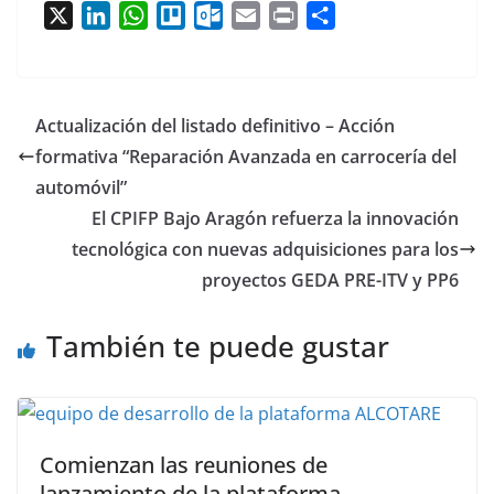
X
L
W
T
O
E
P
C
i
h
r
u
m
r
o
n
a
e
t
a
i
m
k
t
l
l
i
n
p
Actualización del listado definitivo – Acción
e
s
l
o
l
t
a
formativa “Reparación Avanzada en carrocería del
d
A
o
o
r
automóvil”
I
p
k
t
n
p
.
i
El CPIFP Bajo Aragón refuerza la innovación
c
r
tecnológica con nuevas adquisiciones para los
o
proyectos GEDA PRE-ITV y PP6
m
También te puede gustar
Comienzan las reuniones de
lanzamiento de la plataforma