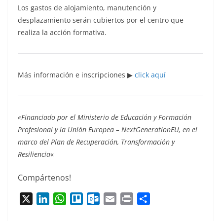
Los gastos de alojamiento, manutención y
desplazamiento serán cubiertos por el centro que
realiza la acción formativa.
Más información e inscripciones ▶
click aquí
«Financiado por el Ministerio de Educación y Formación
Profesional y la Unión Europea – NextGenerationEU, en el
marco del Plan de Recuperación, Transformación y
Resiliencia
«
Compártenos!
X
L
W
T
O
E
P
C
i
h
r
u
m
r
o