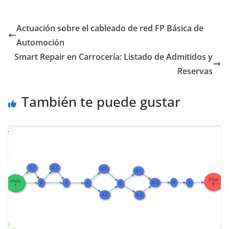
n
a
e
t
a
i
m
k
t
l
l
i
n
p
Actuación sobre el cableado de red FP Básica de
e
s
l
o
l
t
a
Automoción
d
A
o
o
r
Smart Repair en Carrocería: Listado de Admitidos y
I
p
k
t
n
p
.
i
Reservas
c
r
o
También te puede gustar
m