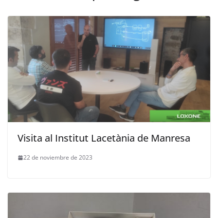
o
m
Visita al Institut Lacetània de Manresa
22 de noviembre de 2023