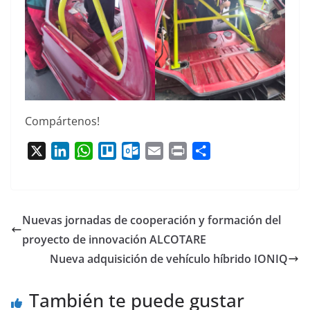
Compártenos!
X
L
W
T
O
E
P
C
i
h
r
u
m
r
o
n
a
e
t
a
i
m
k
t
l
l
i
n
p
Nuevas jornadas de cooperación y formación del
e
s
l
o
l
t
a
proyecto de innovación ALCOTARE
d
A
o
o
r
Nueva adquisición de vehículo híbrido IONIQ
I
p
k
t
n
p
.
i
c
r
También te puede gustar