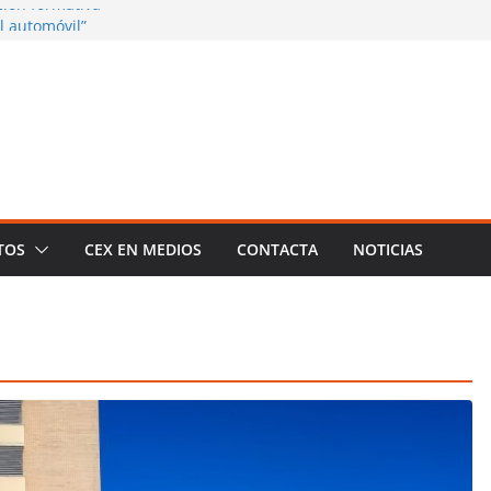
cción formativa
l automóvil”
 Aragón consolida
e impacto en la
la innovación en la
ción tecnológica con
os GEDA PRE-ITV y
a 20 profesores de
TOS
CEX EN MEDIOS
CONTACTA
NOTICIAS
n avanzada de